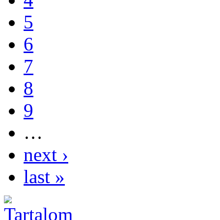
5
6
7
8
9
…
next ›
last »