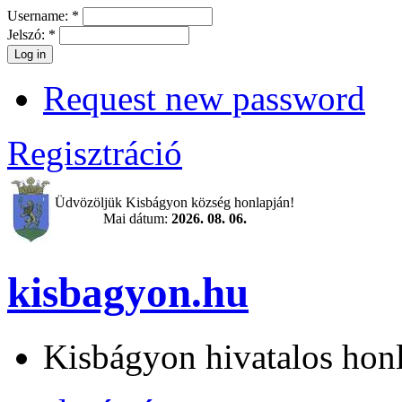
Username:
*
Jelszó:
*
Request new password
Regisztráció
Üdvözöljük Kisbágyon község honlapján!
Mai dátum:
2026. 08. 06.
kisbagyon.hu
Kisbágyon hivatalos hon