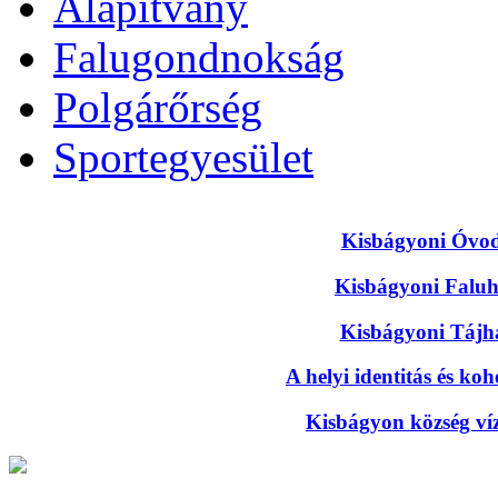
Alapítvány
Falugondnokság
Polgárőrség
Sportegyesület
Kisbágyoni Óvoda
Kisbágyoni Faluhá
Kisbágyoni Tájhá
A helyi identitás és koh
Kisbágyon község víze