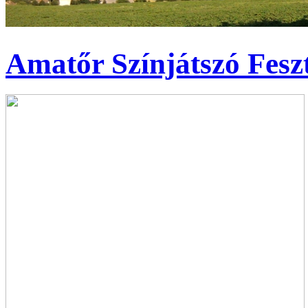
Amatőr Színjátszó Fesz