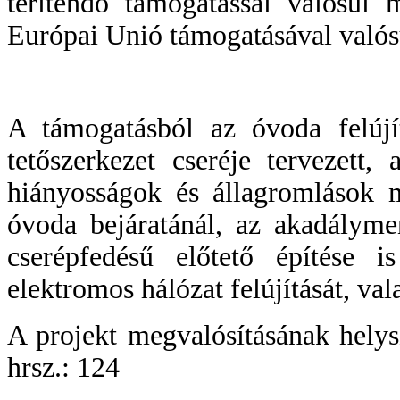
térítendő támogatással valósul 
Európai Unió támogatásával valós
A támogatásból az óvoda felújít
tetőszerkezet cseréje tervezett
hiányosságok és állagromlások 
óvoda bejáratánál, az akadályme
cserépfedésű előtető építése i
elektromos hálózat felújítását, vala
A projekt megvalósításának hely
hrsz.: 124